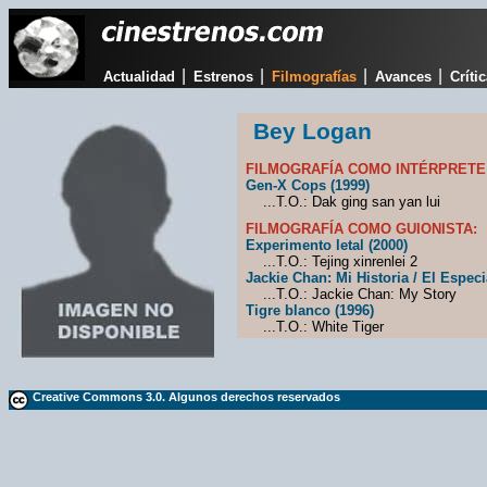
|
|
|
|
Actualidad
Estrenos
Filmografías
Avances
Críti
Bey Logan
FILMOGRAFÍA COMO INTÉRPRETE
Gen-X Cops (1999)
...T.O.: Dak ging san yan lui
FILMOGRAFÍA COMO GUIONISTA:
Experimento letal (2000)
...T.O.: Tejing xinrenlei 2
Jackie Chan: Mi Historia / El Especia
...T.O.: Jackie Chan: My Story
Tigre blanco (1996)
...T.O.: White Tiger
Creative Commons 3.0. Algunos derechos reservados