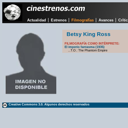
|
|
|
|
Actualidad
Estrenos
Filmografías
Avances
Críti
Betsy King Ross
FILMOGRAFÍA COMO INTÉRPRETE:
El imperio fantasma (1935)
...T.O.: The Phantom Empire
Creative Commons 3.0. Algunos derechos reservados