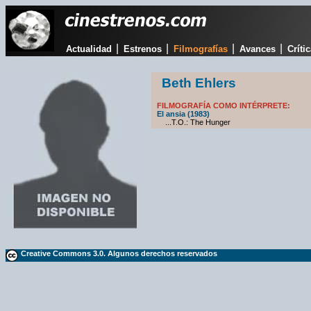
|
|
|
|
Actualidad
Estrenos
Filmografías
Avances
Críti
Beth Ehlers
FILMOGRAFÍA COMO INTÉRPRETE:
El ansia (1983)
...T.O.: The Hunger
Creative Commons 3.0. Algunos derechos reservados