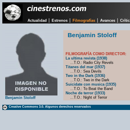
|
|
|
|
Actualidad
Estrenos
Filmografías
Avances
Críti
Benjamin Stoloff
FILMOGRAFÍA COMO DIRECTOR:
La ultima revista (1938)
...T.O.: Radio City Revels
Titanes del mar (1937)
...T.O.: Sea Devils
Two in the Dark (1936)
...T.O.: Two in the Dark
Suicidate con musica (1935)
...T.O.: To Beat the Band
Noche de terror (1933)
...T.O.: Night of Terror
Benjamin Stoloff
Creative Commons 3.0. Algunos derechos reservados