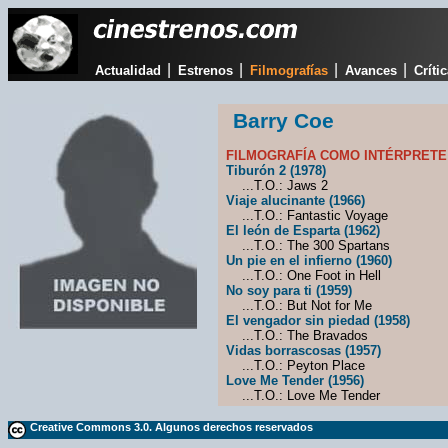
|
|
|
|
Actualidad
Estrenos
Filmografías
Avances
Críti
Barry Coe
FILMOGRAFÍA COMO INTÉRPRETE
Tiburón 2 (1978)
...T.O.: Jaws 2
Viaje alucinante (1966)
...T.O.: Fantastic Voyage
El león de Esparta (1962)
...T.O.: The 300 Spartans
Un pie en el infierno (1960)
...T.O.: One Foot in Hell
No soy para ti (1959)
...T.O.: But Not for Me
El vengador sin piedad (1958)
...T.O.: The Bravados
Vidas borrascosas (1957)
...T.O.: Peyton Place
Love Me Tender (1956)
...T.O.: Love Me Tender
Creative Commons 3.0. Algunos derechos reservados