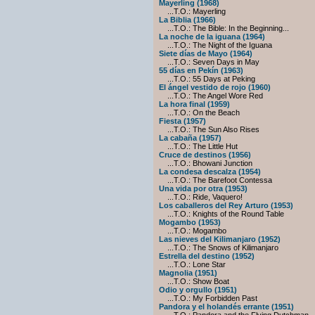
Mayerling (1968)
...T.O.: Mayerling
La Biblia (1966)
...T.O.: The Bible: In the Beginning...
La noche de la iguana (1964)
...T.O.: The Night of the Iguana
Siete días de Mayo (1964)
...T.O.: Seven Days in May
55 días en Pekín (1963)
...T.O.: 55 Days at Peking
El ángel vestido de rojo (1960)
...T.O.: The Angel Wore Red
La hora final (1959)
...T.O.: On the Beach
Fiesta (1957)
...T.O.: The Sun Also Rises
La cabaña (1957)
...T.O.: The Little Hut
Cruce de destinos (1956)
...T.O.: Bhowani Junction
La condesa descalza (1954)
...T.O.: The Barefoot Contessa
Una vida por otra (1953)
...T.O.: Ride, Vaquero!
Los caballeros del Rey Arturo (1953)
...T.O.: Knights of the Round Table
Mogambo (1953)
...T.O.: Mogambo
Las nieves del Kilimanjaro (1952)
...T.O.: The Snows of Kilimanjaro
Estrella del destino (1952)
...T.O.: Lone Star
Magnolia (1951)
...T.O.: Show Boat
Odio y orgullo (1951)
...T.O.: My Forbidden Past
Pandora y el holandés errante (1951)