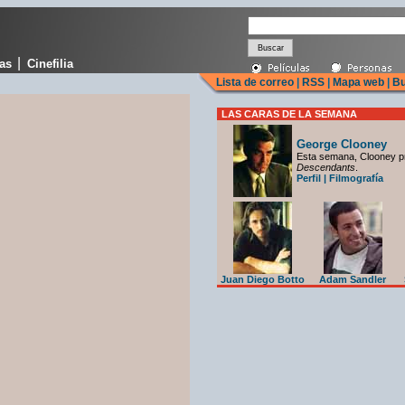
|
cas
Cinefilia
Lista de correo
|
RSS
|
Mapa web
|
Bu
LAS CARAS DE LA SEMANA
George Clooney
Esta semana, Clooney p
Descendants
.
Perfil
|
Filmografía
Juan Diego Botto
Adam Sandler