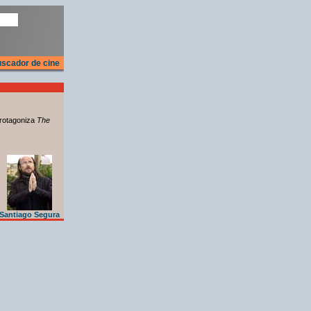
scador de cine
rotagoniza
The
Santiago Segura