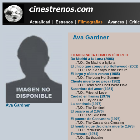
|
|
|
|
Actualidad
Estrenos
Filmografías
Avances
Críti
Ava Gardner
FILMOGRAFÍA COMO INTÉRPRETE:
De Madrid a la Luna (2006)
...T.O.: De Madrid a la lluna
El chico que conquistó Hollywood (2002)
...T.O.: The Kid Stays in the Picture
El largo y cálido verano (1985)
...T.O.: The Long Hot Summer
Cliente muerto no paga (1982)
...T.O.: Dead Men Don't Wear Plaid
Sacerdote del amor (1981)
...T.O.: Priest of Love
Ciudad en llamas (1979)
...T.O.: City on Fire
La centinela (1977)
Ava Gardner
...T.O.: The Sentinel
El pájaro azul (1976)
...T.O.: The Blue Bird
El puente de Cassandra (1976)
...T.O.: The Cassandra Crossing
El hombre que decidia la muerte (1975)
...T.O.: Permission to Kill
Terremoto (1974)
...T.O.: Earthquake