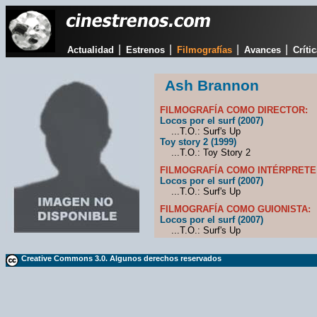
|
|
|
|
Actualidad
Estrenos
Filmografías
Avances
Críti
Ash Brannon
FILMOGRAFÍA COMO DIRECTOR:
Locos por el surf (2007)
...T.O.: Surf's Up
Toy story 2 (1999)
...T.O.: Toy Story 2
FILMOGRAFÍA COMO INTÉRPRETE
Locos por el surf (2007)
...T.O.: Surf's Up
FILMOGRAFÍA COMO GUIONISTA:
Locos por el surf (2007)
...T.O.: Surf's Up
Creative Commons 3.0. Algunos derechos reservados