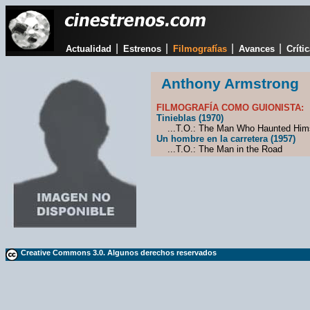
|
|
|
|
Actualidad
Estrenos
Filmografías
Avances
Críti
Anthony Armstrong
FILMOGRAFÍA COMO GUIONISTA:
Tinieblas (1970)
...T.O.: The Man Who Haunted Hims
Un hombre en la carretera (1957)
...T.O.: The Man in the Road
Creative Commons 3.0. Algunos derechos reservados