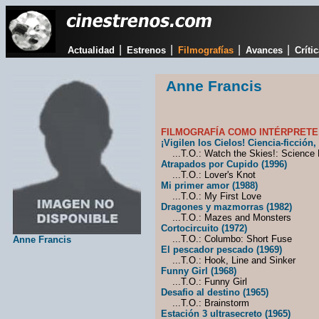
|
|
|
|
Actualidad
Estrenos
Filmografías
Avances
Críti
Anne Francis
FILMOGRAFÍA COMO INTÉRPRETE
¡Vigilen los Cielos! Ciencia-ficción,
...T.O.: Watch the Skies!: Science F
Atrapados por Cupido (1996)
...T.O.: Lover's Knot
Mi primer amor (1988)
...T.O.: My First Love
Dragones y mazmorras (1982)
...T.O.: Mazes and Monsters
Cortocircuito (1972)
...T.O.: Columbo: Short Fuse
Anne Francis
El pescador pescado (1969)
...T.O.: Hook, Line and Sinker
Funny Girl (1968)
...T.O.: Funny Girl
Desafio al destino (1965)
...T.O.: Brainstorm
Estación 3 ultrasecreto (1965)