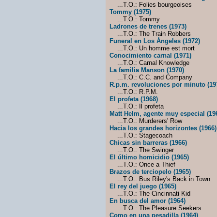
...T.O.: Folies bourgeoises
Tommy (1975)
...T.O.: Tommy
Ladrones de trenes (1973)
...T.O.: The Train Robbers
Funeral en Los Ángeles (1972)
...T.O.: Un homme est mort
Conocimiento carnal (1971)
...T.O.: Carnal Knowledge
La familia Manson (1970)
...T.O.: C.C. and Company
R.p.m. revoluciones por minuto (19
...T.O.: R.P.M.
El profeta (1968)
...T.O.: Il profeta
Matt Helm, agente muy especial (19
...T.O.: Murderers' Row
Hacia los grandes horizontes (1966)
...T.O.: Stagecoach
Chicas sin barreras (1966)
...T.O.: The Swinger
El último homicidio (1965)
...T.O.: Once a Thief
Brazos de terciopelo (1965)
...T.O.: Bus Riley's Back in Town
El rey del juego (1965)
...T.O.: The Cincinnati Kid
En busca del amor (1964)
...T.O.: The Pleasure Seekers
Como en una pesadilla (1964)