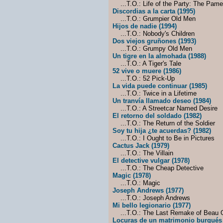
...T.O.: Life of the Party: The Pame
Discordias a la carta (1995)
...T.O.: Grumpier Old Men
Hijos de nadie (1994)
...T.O.: Nobody's Children
Dos viejos gruñones (1993)
...T.O.: Grumpy Old Men
Un tigre en la almohada (1988)
...T.O.: A Tiger's Tale
52 vive o muere (1986)
...T.O.: 52 Pick-Up
La vida puede continuar (1985)
...T.O.: Twice in a Lifetime
Un tranvía llamado deseo (1984)
...T.O.: A Streetcar Named Desire
El retorno del soldado (1982)
...T.O.: The Return of the Soldier
Soy tu hija ¿te acuerdas? (1982)
...T.O.: I Ought to Be in Pictures
Cactus Jack (1979)
...T.O.: The Villain
El detective vulgar (1978)
...T.O.: The Cheap Detective
Magic (1978)
...T.O.: Magic
Joseph Andrews (1977)
...T.O.: Joseph Andrews
Mi bello legionario (1977)
...T.O.: The Last Remake of Beau 
Locuras de un matrimonio burgués 