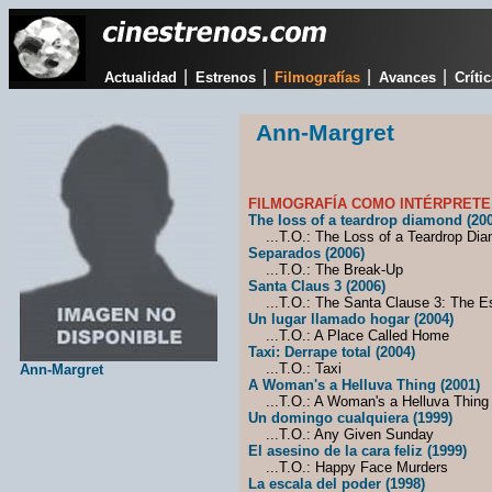
|
|
|
|
Actualidad
Estrenos
Filmografías
Avances
Críti
Ann-Margret
FILMOGRAFÍA COMO INTÉRPRETE
The loss of a teardrop diamond (20
...T.O.: The Loss of a Teardrop Di
Separados (2006)
...T.O.: The Break-Up
Santa Claus 3 (2006)
...T.O.: The Santa Clause 3: The E
Un lugar llamado hogar (2004)
...T.O.: A Place Called Home
Taxi: Derrape total (2004)
...T.O.: Taxi
Ann-Margret
A Woman's a Helluva Thing (2001)
...T.O.: A Woman's a Helluva Thing
Un domingo cualquiera (1999)
...T.O.: Any Given Sunday
El asesino de la cara feliz (1999)
...T.O.: Happy Face Murders
La escala del poder (1998)