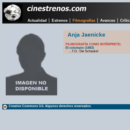
|
|
|
|
Actualidad
Estrenos
Filmografías
Avances
Críti
Anja Jaenicke
FILMOGRAFÍA COMO INTÉRPRETE:
El columpio (1983)
...T.O.: Die Schaukel
Creative Commons 3.0. Algunos derechos reservados