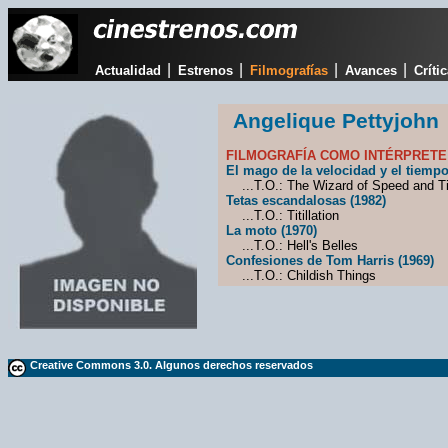
|
|
|
|
Actualidad
Estrenos
Filmografías
Avances
Críti
Angelique Pettyjohn
FILMOGRAFÍA COMO INTÉRPRETE
El mago de la velocidad y el tiempo
...T.O.: The Wizard of Speed and T
Tetas escandalosas (1982)
...T.O.: Titillation
La moto (1970)
...T.O.: Hell's Belles
Confesiones de Tom Harris (1969)
...T.O.: Childish Things
Creative Commons 3.0. Algunos derechos reservados