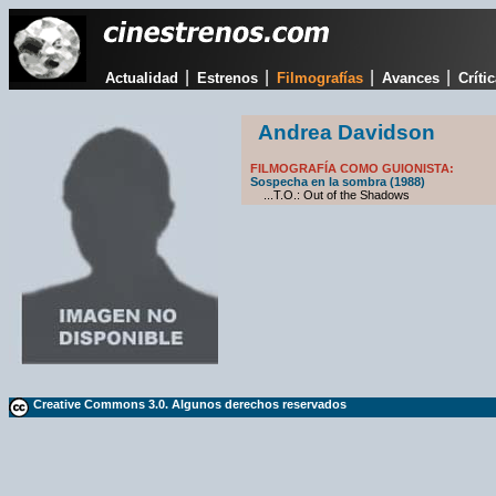
|
|
|
|
Actualidad
Estrenos
Filmografías
Avances
Críti
Andrea Davidson
FILMOGRAFÍA COMO GUIONISTA:
Sospecha en la sombra (1988)
...T.O.: Out of the Shadows
Creative Commons 3.0. Algunos derechos reservados