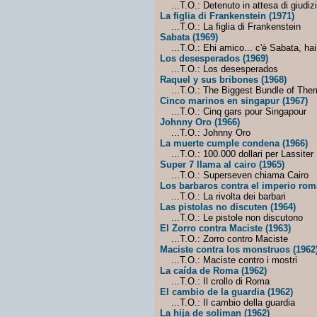
...T.O.: Detenuto in attesa di giudiz
La figlia di Frankenstein (1971)
...T.O.: La figlia di Frankenstein
Sabata (1969)
...T.O.: Ehi amico... c'è Sabata, hai
Los desesperados (1969)
...T.O.: Los desesperados
Raquel y sus bribones (1968)
...T.O.: The Biggest Bundle of Them
Cinco marinos en singapur (1967)
...T.O.: Cinq gars pour Singapour
Johnny Oro (1966)
...T.O.: Johnny Oro
La muerte cumple condena (1966)
...T.O.: 100.000 dollari per Lassiter
Super 7 llama al cairo (1965)
...T.O.: Superseven chiama Cairo
Los barbaros contra el imperio rom
...T.O.: La rivolta dei barbari
Las pistolas no discuten (1964)
...T.O.: Le pistole non discutono
El Zorro contra Maciste (1963)
...T.O.: Zorro contro Maciste
Maciste contra los monstruos (1962
...T.O.: Maciste contro i mostri
La caída de Roma (1962)
...T.O.: Il crollo di Roma
El cambio de la guardia (1962)
...T.O.: Il cambio della guardia
La hija de soliman (1962)