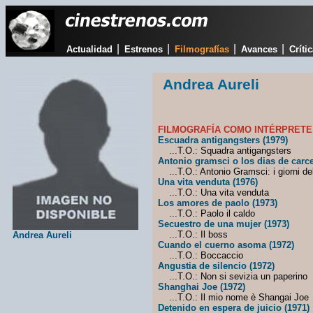
|
|
|
|
Actualidad
Estrenos
Filmografías
Avances
Críti
Andrea Aureli
FILMOGRAFÍA COMO INTÉRPRETE
Escuadra antigangsters (1979)
...T.O.: Squadra antigangsters
Antonio gramsci o los dias de carce
...T.O.: Antonio Gramsci: i giorni de
Una vita venduta (1976)
...T.O.: Una vita venduta
Los amores de paolo (1973)
...T.O.: Paolo il caldo
Secuestro de una mujer (1973)
...T.O.: Il boss
Andrea Aureli
Cuando el cuerno asoma (1972)
...T.O.: Boccaccio
Angustia de silencio (1972)
...T.O.: Non si sevizia un paperino
Shanghai Joe (1972)
...T.O.: Il mio nome è Shangai Joe
Detenido en espera de juicio (1971)