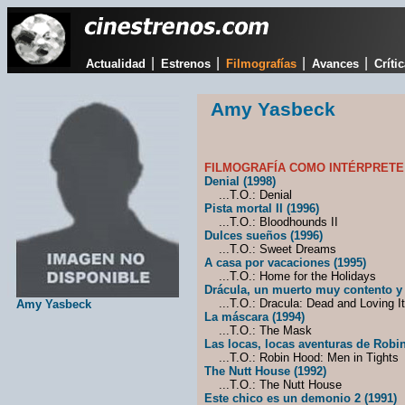
|
|
|
|
Actualidad
Estrenos
Filmografías
Avances
Críti
Amy Yasbeck
FILMOGRAFÍA COMO INTÉRPRETE
Denial (1998)
...T.O.: Denial
Pista mortal II (1996)
...T.O.: Bloodhounds II
Dulces sueños (1996)
...T.O.: Sweet Dreams
A casa por vacaciones (1995)
...T.O.: Home for the Holidays
Drácula, un muerto muy contento y f
...T.O.: Dracula: Dead and Loving It
Amy Yasbeck
La máscara (1994)
...T.O.: The Mask
Las locas, locas aventuras de Robi
...T.O.: Robin Hood: Men in Tights
The Nutt House (1992)
...T.O.: The Nutt House
Este chico es un demonio 2 (1991)