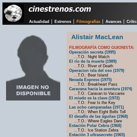
|
|
|
|
Actualidad
Estrenos
Filmografías
Avances
Críti
Alistair MacLean
FILMOGRAFÍA COMO GUIONISTA:
Operación secreta (1995)
...T.O.: Night Watch
El río de la muerte (1989)
...T.O.: River of Death
Operacion isla del oso (1979)
...T.O.: Bear Island
Nevada Express (1975)
...T.O.: Breakheart Pass
Caravana hacia la aventura (1974)
...T.O.: Caravan to Vaccares
El miedo es la clave (1972)
...T.O.: Fear Is the Key
Las ocho campanadas (1971)
...T.O.: When Eight Bells Toll
El desafío de las águilas (1968)
...T.O.: Where Eagles Dare
Estación Polar Cebra (1968)
...T.O.: Ice Station Zebra
Estación 3 ultrasecreto (1965)