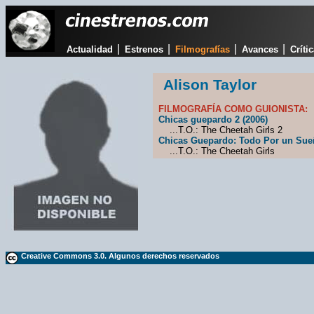
|
|
|
|
Actualidad
Estrenos
Filmografías
Avances
Críti
Alison Taylor
FILMOGRAFÍA COMO GUIONISTA:
Chicas guepardo 2 (2006)
...T.O.: The Cheetah Girls 2
Chicas Guepardo: Todo Por un Sue
...T.O.: The Cheetah Girls
Creative Commons 3.0. Algunos derechos reservados