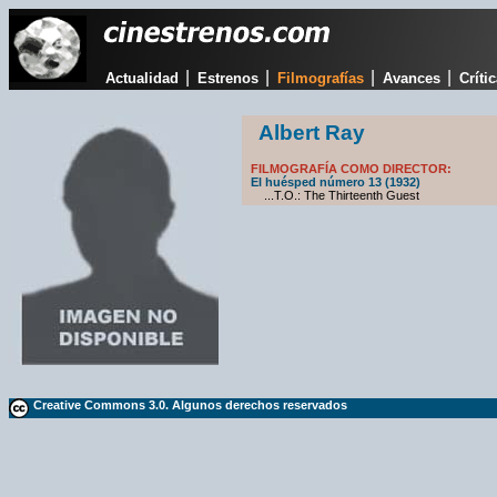
|
|
|
|
Actualidad
Estrenos
Filmografías
Avances
Críti
Albert Ray
FILMOGRAFÍA COMO DIRECTOR:
El huésped número 13 (1932)
...T.O.: The Thirteenth Guest
Creative Commons 3.0. Algunos derechos reservados