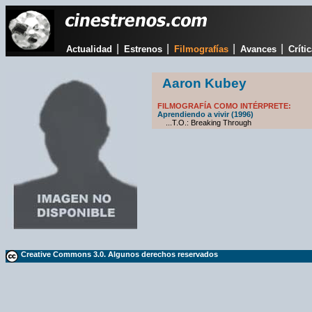
|
|
|
|
Actualidad
Estrenos
Filmografías
Avances
Críti
Aaron Kubey
FILMOGRAFÍA COMO INTÉRPRETE:
Aprendiendo a vivir (1996)
...T.O.: Breaking Through
Creative Commons 3.0. Algunos derechos reservados