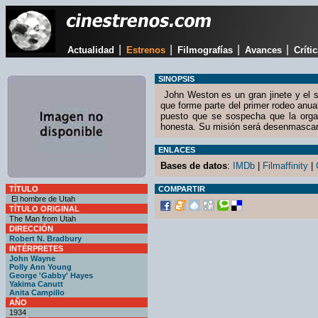
|
|
|
|
Actualidad
Estrenos
Filmografías
Avances
Críti
SINOPSIS
John Weston es un gran jinete y el sh
que forme parte del primer rodeo anual
puesto que se sospecha que la organ
honesta. Su misión será desenmascarar
ENLACES
Bases de datos
:
IMDb
|
Filmaffinity
|
TÍTULO
COMPARTIR
El hombre de Utah
TÍTULO ORIGINAL
The Man from Utah
DIRECCIÓN
Robert N. Bradbury
INTÉRPRETES
John Wayne
Polly Ann Young
George 'Gabby' Hayes
Yakima Canutt
Anita Campillo
AÑO
1934