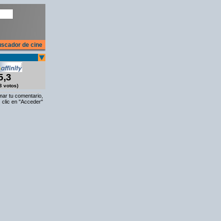
scador de cine
5,3
3 votos)
rmar tu comentario,
 clic en "Acceder"