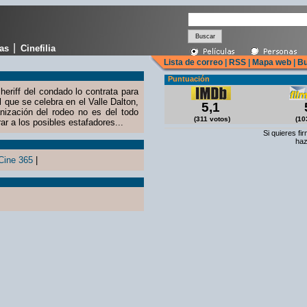
|
cas
Cinefilia
Lista de correo
|
RSS
|
Mapa web
|
Bu
Puntuación
eriff del condado lo contrata para
 que se celebra en el Valle Dalton,
5,1
ización del rodeo no es del todo
(311 votos)
(10
 a los posibles estafadores...
Si quieres fi
haz
Cine 365
|