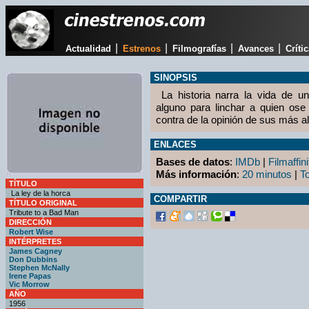
|
|
|
|
Actualidad
Estrenos
Filmografías
Avances
Críti
SINOPSIS
La historia narra la vida de u
alguno para linchar a quien ose
contra de la opinión de sus más a
ENLACES
Bases de datos
:
IMDb
|
Filmaffini
Más información
:
20 minutos
|
T
TÍTULO
La ley de la horca
COMPARTIR
TÍTULO ORIGINAL
Tribute to a Bad Man
DIRECCIÓN
Robert Wise
INTÉRPRETES
James Cagney
Don Dubbins
Stephen McNally
Irene Papas
Vic Morrow
AÑO
1956