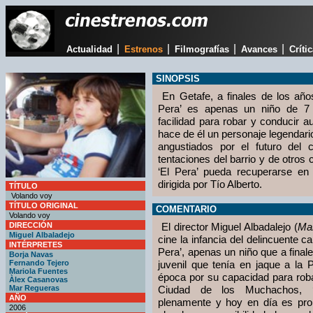
|
|
|
|
Actualidad
Estrenos
Filmografías
Avances
Críti
SINOPSIS
En Getafe, a finales de los año
Pera’ es apenas un niño de 7
facilidad para robar y conducir 
hace de él un personaje legendari
angustiados por el futuro del c
tentaciones del barrio y de otros
‘El Pera’ pueda recuperarse e
dirigida por Tío Alberto.
TÍTULO
Volando voy
TÍTULO ORIGINAL
COMENTARIO
Volando voy
DIRECCIÓN
El director Miguel Albadalejo (
Man
Miguel Albaladejo
cine la infancia del delincuente c
INTÉRPRETES
Pera’, apenas un niño que a final
Borja Navas
Fernando Tejero
juvenil que tenía en jaque a la P
Mariola Fuentes
época por su capacidad para rob
Àlex Casanovas
Mar Regueras
Ciudad de los Muchachos, ‘E
AÑO
plenamente y hoy en día es pro
2006