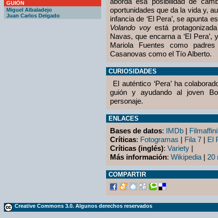
aborda esa posibilidad de cam
GUIÓN
oportunidades que da la vida y, au
Miguel Albaladejo
Juan Carlos Delgado
infancia de ‘El Pera’, se apunta ese
Volando voy
está protagonizada 
Navas, que encarna a ‘El Pera’, 
Mariola Fuentes como padres 
Casanovas como el Tío Alberto.
CURIOSIDADES
El auténtico ‘Pera’ ha colaborad
guión y ayudando al joven B
personaje.
ENLACES
Bases de datos
:
IMDb
|
Filmaffini
Críticas
:
Fotogramas
|
Fila 7
|
El 
Críticas (inglés)
:
Variety
|
Más información
:
Wikipedia
|
20 
COMPARTIR
Creative Commons 3.0. Algunos derechos reservados