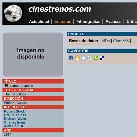
|
|
|
|
Actualidad
Estrenos
Filmografías
Avances
Críti
ENLACES
Bases de datos
:
IMDb
|
Cine 365
|
COMPARTIR
TÍTULO
El guante de acero
TÍTULO ORIGINAL
The Iron Glove
DIRECCIÓN
William Castle
INTÉRPRETES
Robert Stack
Ursula Thiess
Richard Wyler
Charles Irwin
Alan Hale Jr.
AÑO
1954