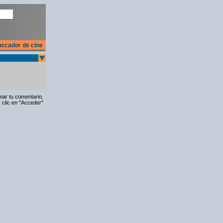
scador de cine
rmar tu comentario,
 clic en "Acceder"