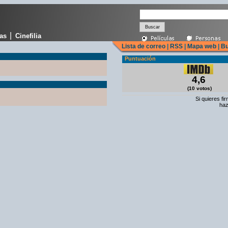
|
cas
Cinefilia
Lista de correo
|
RSS
|
Mapa web
|
Bu
Puntuación
4,6
(10 votos)
Si quieres fi
haz