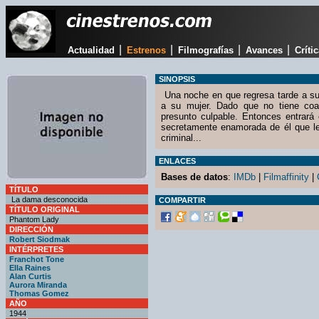
|
|
|
|
Actualidad
Estrenos
Filmografías
Avances
Críti
SINOPSIS
Una noche en que regresa tarde a su
a su mujer. Dado que no tiene coar
presunto culpable. Entonces entrará 
secretamente enamorada de él que le
criminal...
ENLACES
Bases de datos
:
IMDb
|
Filmaffinity
|
TÍTULO
La dama desconocida
COMPARTIR
TÍTULO ORIGINAL
Phantom Lady
DIRECCIÓN
Robert Siodmak
INTÉRPRETES
Franchot Tone
Ella Raines
Alan Curtis
Aurora Miranda
Thomas Gomez
AÑO
1944