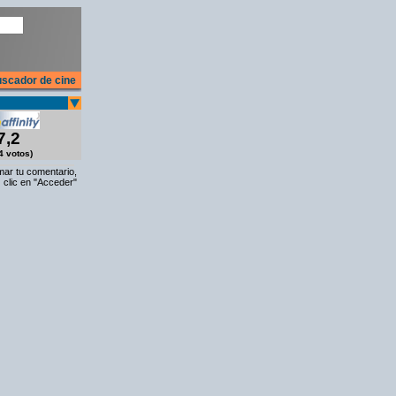
scador de cine
7,2
4 votos)
rmar tu comentario,
 clic en "Acceder"