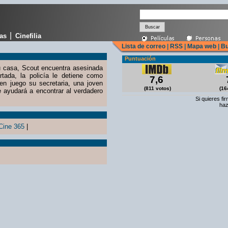
|
cas
Cinefilia
Lista de correo
|
RSS
|
Mapa web
|
Bu
Puntuación
 casa, Scout encuentra asesinada
tada, la policía le detiene como
7,6
en juego su secretaria, una joven
(811 votos)
(16
 ayudará a encontrar al verdadero
Si quieres fi
haz
Cine 365
|