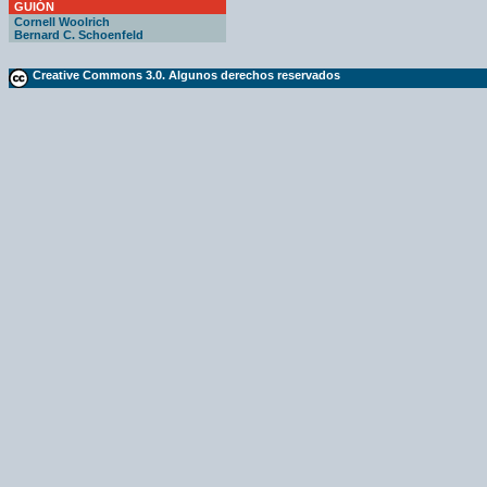
GUIÓN
Cornell Woolrich
Bernard C. Schoenfeld
Creative Commons 3.0. Algunos derechos reservados