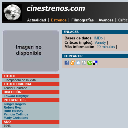
|
|
|
|
Actualidad
Estrenos
Filmografías
Avances
Críti
ENLACES
Bases de datos
:
IMDb
|
Críticas (inglés)
:
Variety
|
Más información
:
20 minutos
|
COMPARTIR
TÍTULO
Compañero de mi vida
TÍTULO ORIGINAL
Tender Comrade
DIRECCIÓN
Edward Dmytryk
INTÉRPRETES
Ginger Rogers
Robert Ryan
Ruth Hussey
Patricia Collinge
Mady Christians
AÑO
1943