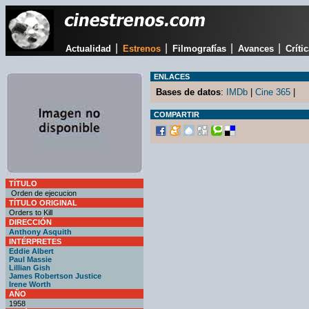
|
|
|
|
Actualidad
Estrenos
Filmografías
Avances
Críti
ENLACES
Bases de datos
:
IMDb
|
Cine 365
|
COMPARTIR
TÍTULO
Orden de ejecucion
TÍTULO ORIGINAL
Orders to Kill
DIRECCIÓN
Anthony Asquith
INTÉRPRETES
Eddie Albert
Paul Massie
Lillian Gish
James Robertson Justice
Irene Worth
AÑO
1958