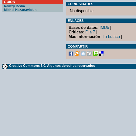
GUIÓN
CURIOSIDADES
Ramzy Bedia
Michel Hazanavicius
No disponible.
ENLACES
Bases de datos
:
IMDb
|
Críticas
:
Fila 7
|
Más información
:
La butaca
|
COMPARTIR
Creative Commons 3.0. Algunos derechos reservados