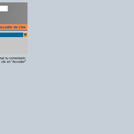
scador de cine
rmar tu comentario,
 clic en "Acceder"