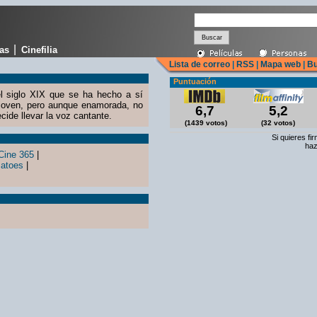
|
cas
Cinefilia
Lista de correo
|
RSS
|
Mapa web
|
Bu
Puntuación
l siglo XIX que se ha hecho a sí
joven, pero aunque enamorada, no
6,7
5,2
cide llevar la voz cantante.
(1439 votos)
(32 votos)
Si quieres fi
haz
Cine 365
|
atoes
|