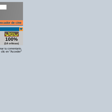
scador de cine
100%
(14 críticas)
rmar tu comentario,
 clic en "Acceder"