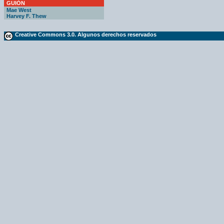
GUIÓN
Mae West
Harvey F. Thew
Creative Commons 3.0. Algunos derechos reservados