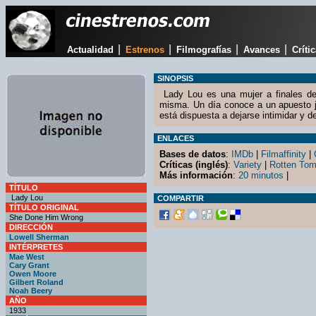
|
|
|
|
Actualidad
Estrenos
Filmografías
Avances
Críti
SINOPSIS
Lady Lou es una mujer a finales de
misma. Un día conoce a un apuesto 
está dispuesta a dejarse intimidar y de
ENLACES
Bases de datos
:
IMDb
|
Filmaffinity
|
Críticas (inglés)
:
Variety
|
Rotten Tom
Más información
:
20 minutos
|
TÍTULO
Lady Lou
COMPARTIR
TÍTULO ORIGINAL
She Done Him Wrong
DIRECCIÓN
Lowell Sherman
INTÉRPRETES
Mae West
Cary Grant
Owen Moore
Gilbert Roland
Noah Beery
AÑO
1933