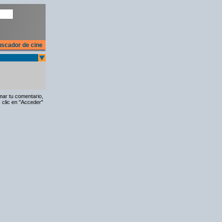
scador de cine
rmar tu comentario,
 clic en "Acceder"