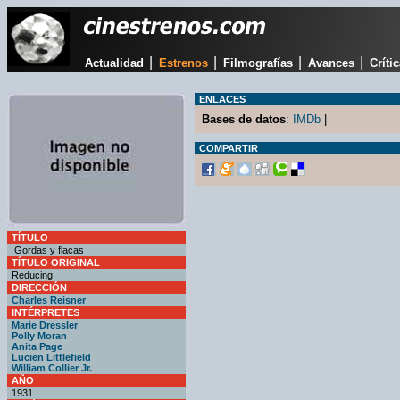
|
|
|
|
Actualidad
Estrenos
Filmografías
Avances
Críti
ENLACES
Bases de datos
:
IMDb
|
COMPARTIR
TÍTULO
Gordas y flacas
TÍTULO ORIGINAL
Reducing
DIRECCIÓN
Charles Reisner
INTÉRPRETES
Marie Dressler
Polly Moran
Anita Page
Lucien Littlefield
William Collier Jr.
AÑO
1931