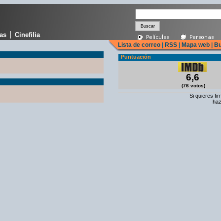
|
cas
Cinefilia
Lista de correo
|
RSS
|
Mapa web
|
Bu
Puntuación
6,6
(76 votos)
Si quieres fi
haz