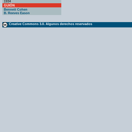
1934
GUIÓN
Bennett Cohen
B. Reeves Eason
Creative Commons 3.0. Algunos derechos reservados