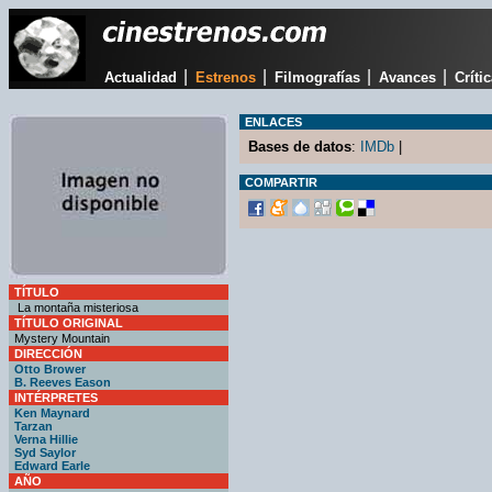
|
|
|
|
Actualidad
Estrenos
Filmografías
Avances
Críti
ENLACES
Bases de datos
:
IMDb
|
COMPARTIR
TÍTULO
La montaña misteriosa
TÍTULO ORIGINAL
Mystery Mountain
DIRECCIÓN
Otto Brower
B. Reeves Eason
INTÉRPRETES
Ken Maynard
Tarzan
Verna Hillie
Syd Saylor
Edward Earle
AÑO