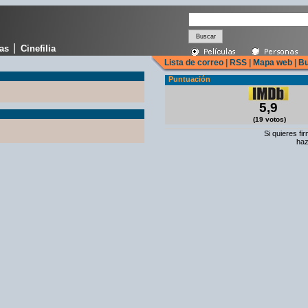
|
cas
Cinefilia
Lista de correo
|
RSS
|
Mapa web
|
Bu
Puntuación
5,9
(19 votos)
Si quieres fi
haz