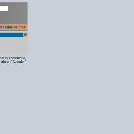
scador de cine
rmar tu comentario,
 clic en "Acceder"