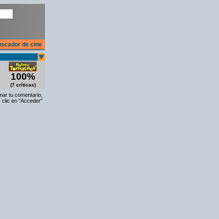
scador de cine
100%
(7 críticas)
rmar tu comentario,
 clic en "Acceder"