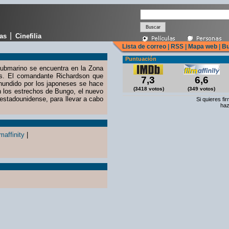
|
cas
Cinefilia
Lista de correo
|
RSS
|
Mapa web
|
Bu
Puntuación
ubmarino se encuentra en la Zona
as. El comandante Richardson que
7,3
6,6
hundido por los japoneses se hace
(3418 votos)
(349 votos)
n los estrechos de Bungo, el nuevo
 estadounidense, para llevar a cabo
Si quieres fi
haz
maffinity
|