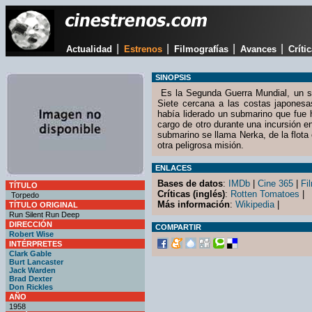
|
|
|
|
Actualidad
Estrenos
Filmografías
Avances
Críti
SINOPSIS
Es la Segunda Guerra Mundial, un s
Siete cercana a las costas japones
había liderado un submarino que fue 
cargo de otro durante una incursión e
submarino se llama Nerka, de la flota
otra peligrosa misión.
ENLACES
Bases de datos
:
IMDb
|
Cine 365
|
Fil
TÍTULO
Críticas (inglés)
:
Rotten Tomatoes
|
Torpedo
Más información
:
Wikipedia
|
TÍTULO ORIGINAL
Run Silent Run Deep
DIRECCIÓN
COMPARTIR
Robert Wise
INTÉRPRETES
Clark Gable
Burt Lancaster
Jack Warden
Brad Dexter
Don Rickles
AÑO
1958