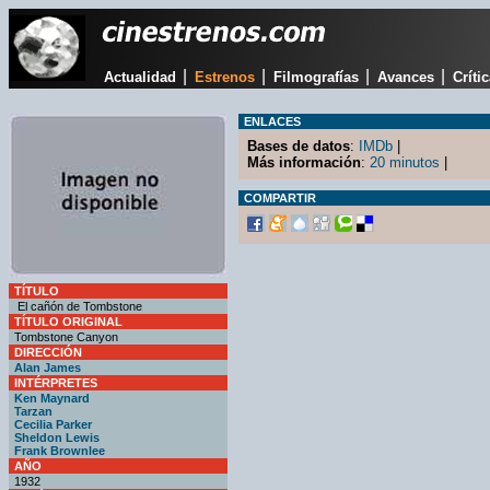
|
|
|
|
Actualidad
Estrenos
Filmografías
Avances
Críti
ENLACES
Bases de datos
:
IMDb
|
Más información
:
20 minutos
|
COMPARTIR
TÍTULO
El cañón de Tombstone
TÍTULO ORIGINAL
Tombstone Canyon
DIRECCIÓN
Alan James
INTÉRPRETES
Ken Maynard
Tarzan
Cecilia Parker
Sheldon Lewis
Frank Brownlee
AÑO
1932