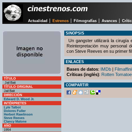
|
|
|
|
Actualidad
Estrenos
Filmografías
Avances
Críti
SINOPSIS
Un gangster utilizará la cirugía e
Reinterpretación muy personal d
con Steve Reeves en su primer fi
ENLACES
Bases de datos
:
IMDb
|
Filmaffini
Críticas (inglés)
:
Rotten Tomatoe
TÍTULO
Jail Bait
COMPARTIR
TÍTULO ORIGINAL
Jail Bait
DIRECCIÓN
Edward D. Wood Jr.
INTÉRPRETES
Lyle Talbot
Dolores Fuller
Herbert Rawlinson
Steve Reeves
Clancy Malone
AÑO
1954