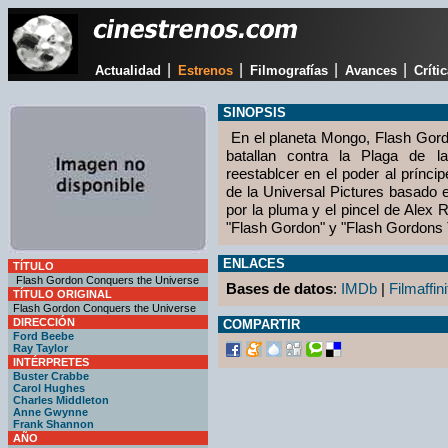
|
|
|
|
Actualidad
Estrenos
Filmografías
Avances
Críti
SINOPSIS
En el planeta Mongo, Flash Gord
batallan contra la Plaga de l
reestablcer en el poder al príncip
de la Universal Pictures basado 
por la pluma y el pincel de Alex
"Flash Gordon" y "Flash Gordons T
ENLACES
TÍTULO
Flash Gordon Conquers the Universe
Bases de datos
:
IMDb
|
Filmaffini
TÍTULO ORIGINAL
Flash Gordon Conquers the Universe
DIRECCIÓN
COMPARTIR
Ford Beebe
Ray Taylor
INTÉRPRETES
Buster Crabbe
Carol Hughes
Charles Middleton
Anne Gwynne
Frank Shannon
AÑO