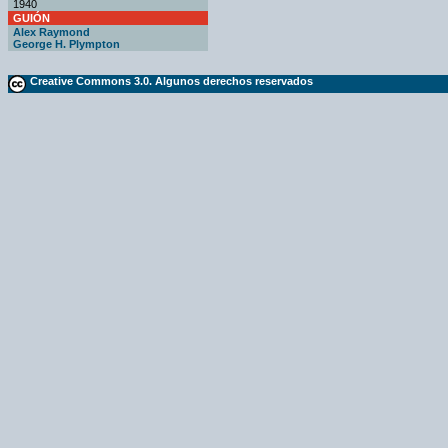
1940
GUIÓN
Alex Raymond
George H. Plympton
Creative Commons 3.0. Algunos derechos reservados