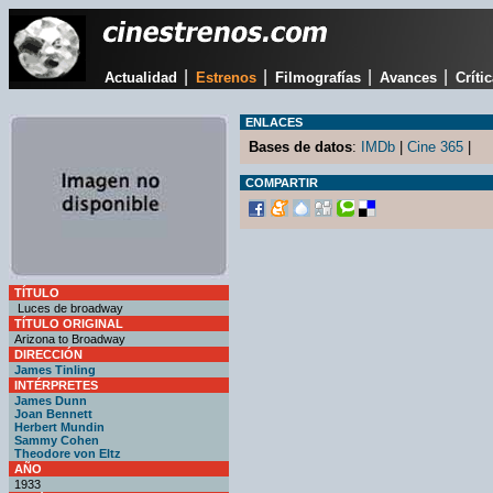
|
|
|
|
Actualidad
Estrenos
Filmografías
Avances
Críti
ENLACES
Bases de datos
:
IMDb
|
Cine 365
|
COMPARTIR
TÍTULO
Luces de broadway
TÍTULO ORIGINAL
Arizona to Broadway
DIRECCIÓN
James Tinling
INTÉRPRETES
James Dunn
Joan Bennett
Herbert Mundin
Sammy Cohen
Theodore von Eltz
AÑO
1933