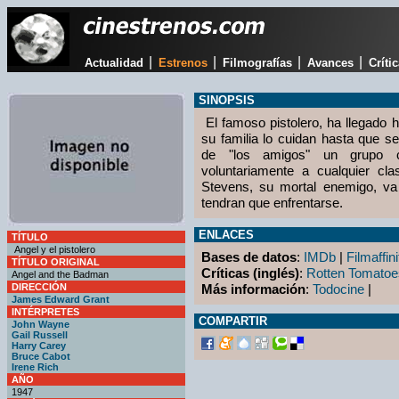
|
|
|
|
Actualidad
Estrenos
Filmografías
Avances
Críti
SINOPSIS
El famoso pistolero, ha llegado h
su familia lo cuidan hasta que 
de "los amigos" un grupo ca
voluntariamente a cualquier cla
Stevens, su mortal enemigo, va 
tendran que enfrentarse.
ENLACES
TÍTULO
Angel y el pistolero
Bases de datos
:
IMDb
|
Filmaffini
TÍTULO ORIGINAL
Críticas (inglés)
:
Rotten Tomatoe
Angel and the Badman
DIRECCIÓN
Más información
:
Todocine
|
James Edward Grant
INTÉRPRETES
COMPARTIR
John Wayne
Gail Russell
Harry Carey
Bruce Cabot
Irene Rich
AÑO
1947