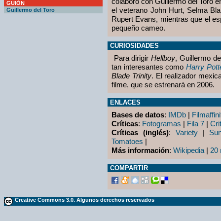
colaboró con Guillermo del Toro 
GUIÓN
el veterano John Hurt, Selma Blai
Guillermo del Toro
Rupert Evans, mientras que el es
pequeño cameo.
CURIOSIDADES
Para dirigir
Hellboy
, Guillermo de
tan interesantes como
Harry Pott
Blade Trinity
. El realizador mexi
filme, que se estrenará en 2006.
ENLACES
Bases de datos
:
IMDb
|
Filmaffini
Críticas
:
Fotogramas
|
Fila 7
|
Cri
Críticas (inglés)
:
Variety
|
Su
Tomatoes
|
Más información
:
Wikipedia
|
20 
COMPARTIR
Creative Commons 3.0. Algunos derechos reservados