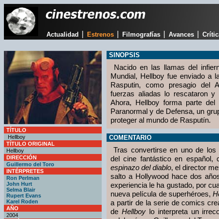
|
|
|
|
Actualidad
Estrenos
Filmografías
Avances
Críti
SINOPSIS
Nacido en las llamas del infie
Mundial, Hellboy fue enviado a la 
Rasputin, como presagio del A
fuerzas aliadas lo rescataron y 
Ahora, Hellboy forma parte del I
Paranormal y de Defensa, un gru
proteger al mundo de Rasputín.
TÍTULO
Hellboy
COMENTARIO
TÍTULO ORIGINAL
Tras convertirse en uno de los 
Hellboy
DIRECCIÓN
del cine fantástico en español,
Guillermo del Toro
espinazo del diablo
, el director m
INTÉRPRETES
salto a Hollywood hace dos añ
Ron Perlman
John Hurt
experiencia le ha gustado, por c
Selma Blair
nueva película de superhéroes,
H
Rupert Evans
Karel Roden
a partir de la serie de comics cr
AÑO
de
Hellboy
lo interpreta un irre
2004