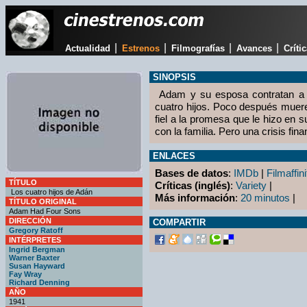
|
|
|
|
Actualidad
Estrenos
Filmografías
Avances
Críti
SINOPSIS
Adam y su esposa contratan a E
cuatro hijos. Poco después muer
fiel a la promesa que le hizo en
con la familia. Pero una crisis fin
ENLACES
Bases de datos
:
IMDb
|
Filmaffini
TÍTULO
Críticas (inglés)
:
Variety
|
Los cuatro hijos de Adán
Más información
:
20 minutos
|
TÍTULO ORIGINAL
Adam Had Four Sons
DIRECCIÓN
COMPARTIR
Gregory Ratoff
INTÉRPRETES
Ingrid Bergman
Warner Baxter
Susan Hayward
Fay Wray
Richard Denning
AÑO
1941