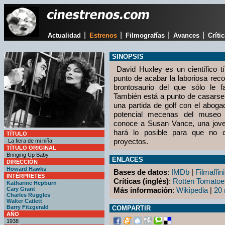
|
|
|
|
Actualidad
Estrenos
Filmografías
Avances
Críti
SINOPSIS
David Huxley es un científico t
punto de acabar la laboriosa rec
brontosaurio del que sólo le fa
También está a punto de casarse
una partida de golf con el aboga
potencial mecenas del museo 
conoce a Susan Vance, una jove
hará lo posible para que no 
TÍTULO
proyectos.
La fiera de mi niña
TÍTULO ORIGINAL
Bringing Up Baby
ENLACES
DIRECCIÓN
Howard Hawks
Bases de datos
:
IMDb
|
Filmaffini
INTÉRPRETES
Críticas (inglés)
:
Rotten Tomatoe
Katharine Hepburn
Cary Grant
Más información
:
Wikipedia
|
20 
Charles Ruggles
Walter Catlett
Barry Fitzgerald
COMPARTIR
AÑO
1938