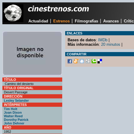
|
|
|
|
Actualidad
Estrenos
Filmografías
Avances
Críti
ENLACES
Bases de datos
:
IMDb
|
Más información
:
20 minutos
|
COMPARTIR
TÍTULO
Camino del desierto
TÍTULO ORIGINAL
Desert Passage
DIRECCIÓN
Lesley Selander
INTÉRPRETES
Tim Holt
Joan Dixon
Walter Reed
Dorothy Patrick
John Dehner
AÑO
1952