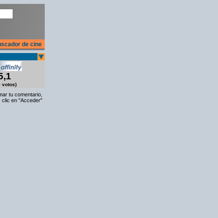
scador de cine
5,1
 votos)
rmar tu comentario,
 clic en "Acceder"