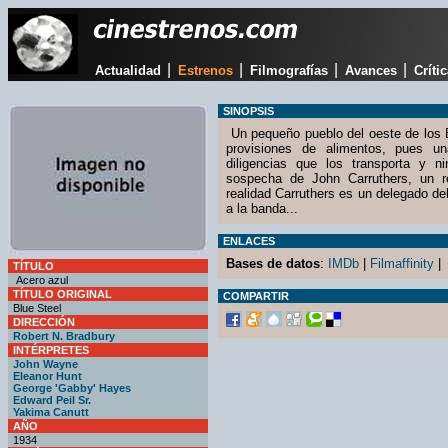
|
|
|
|
Actualidad
Estrenos
Filmografías
Avances
Críti
SINOPSIS
Un pequeño pueblo del oeste de los 
provisiones de alimentos, pues u
diligencias que los transporta y ni
sospecha de John Carruthers, un re
realidad Carruthers es un delegado de
a la banda...
ENLACES
Bases de datos
:
IMDb
|
Filmaffinity
|
TÍTULO
Acero azul
TÍTULO ORIGINAL
COMPARTIR
Blue Steel
DIRECCIÓN
Robert N. Bradbury
INTÉRPRETES
John Wayne
Eleanor Hunt
George 'Gabby' Hayes
Edward Peil Sr.
Yakima Canutt
AÑO
1934