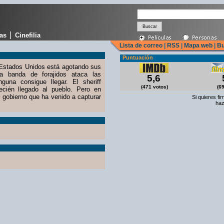
|
cas
Cinefilia
Lista de correo
|
RSS
|
Mapa web
|
Bu
Puntuación
Estados Unidos está agotando sus
na banda de forajidos ataca las
5,6
nguna consigue llegar. El sheriff
(471 votos)
(69
cién llegado al pueblo. Pero en
l gobierno que ha venido a capturar
Si quieres fi
haz