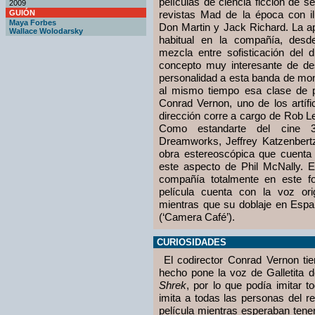
películas de ciencia ficción de s
2009
GUIÓN
revistas Mad de la época con i
Maya Forbes
Don Martin y Jack Richard. La 
Wallace Wolodarsky
habitual en la compañía, des
mezcla entre sofisticación del d
concepto muy interesante de des
personalidad a esta banda de mon
al mismo tiempo esa clase de pe
Conrad Vernon, uno de los artíf
dirección corre a cargo de Rob L
Como estandarte del cine 3
Dreamworks, Jeffrey Katzenbert
obra estereoscópica que cuenta 
este aspecto de Phil McNally. 
compañía totalmente en este fo
película cuenta con la voz or
mientras que su doblaje en Espa
(‘Camera Café’).
CURIOSIDADES
El codirector Conrad Vernon tie
hecho pone la voz de Galletita d
Shrek
, por lo que podía imitar t
imita a todas las personas del re
película mientras esperaban tener