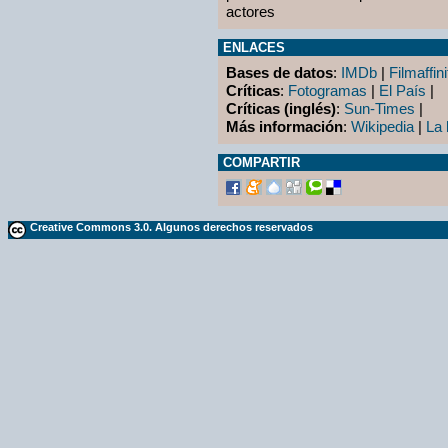
actores
ENLACES
Bases de datos
:
IMDb
|
Filmaffini
Críticas
:
Fotogramas
|
El País
|
Críticas (inglés)
:
Sun-Times
|
Más información
:
Wikipedia
|
La 
COMPARTIR
Creative Commons 3.0. Algunos derechos reservados