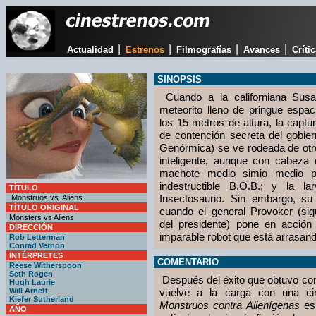
|
|
|
|
Actualidad
Estrenos
Filmografías
Avances
Críti
SINOPSIS
Cuando a la californiana Sus
meteorito lleno de pringue espa
los 15 metros de altura, la capt
de contención secreta del gobier
Genórmica) se ve rodeada de otr
inteligente, aunque con cabeza 
machote medio simio medio pe
indestructible B.O.B.; y la 
TÍTULO
Insectosaurio. Sin embargo, su
Monstruos vs. Aliens
TÍTULO ORIGINAL
cuando el general Provoker (si
Monsters vs Aliens
del presidente) pone en acción
DIRECCIÓN
imparable robot que está arrasand
Rob Letterman
Conrad Vernon
INTÉRPRETES
COMENTARIO
Reese Witherspoon
Seth Rogen
Después del éxito que obtuvo c
Hugh Laurie
Will Arnett
vuelve a la carga con una ci
Kiefer Sutherland
Monstruos contra Alienígenas
es 
AÑO