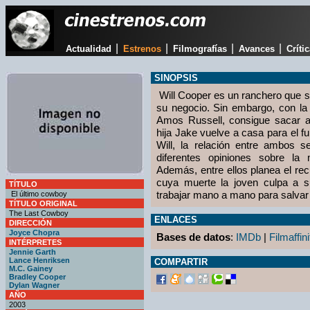
|
|
|
|
Actualidad
Estrenos
Filmografías
Avances
Críti
SINOPSIS
Will Cooper es un ranchero que s
su negocio. Sin embargo, con l
Amos Russell, consigue sacar a
hija Jake vuelve a casa para el fu
Will, la relación entre ambos 
diferentes opiniones sobre la 
Además, entre ellos planea el re
cuya muerte la joven culpa a s
TÍTULO
trabajar mano a mano para salvar e
El último cowboy
TÍTULO ORIGINAL
The Last Cowboy
ENLACES
DIRECCIÓN
Joyce Chopra
Bases de datos
:
IMDb
|
Filmaffini
INTÉRPRETES
Jennie Garth
Lance Henriksen
COMPARTIR
M.C. Gainey
Bradley Cooper
Dylan Wagner
AÑO
2003