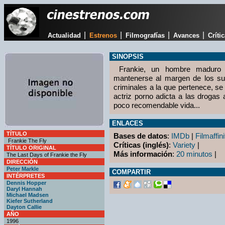
|
|
|
|
Actualidad
Estrenos
Filmografías
Avances
Críti
SINOPSIS
Frankie, un hombre maduro y
mantenerse al margen de los su
criminales a la que pertenece, s
actriz porno adicta a las drogas 
poco recomendable vida...
ENLACES
TÍTULO
Bases de datos
:
IMDb
|
Filmaffini
Frankie The Fly
Críticas (inglés)
:
Variety
|
TÍTULO ORIGINAL
Más información
:
20 minutos
|
The Last Days of Frankie the Fly
DIRECCIÓN
Peter Markle
COMPARTIR
INTÉRPRETES
Dennis Hopper
Daryl Hannah
Michael Madsen
Kiefer Sutherland
Dayton Callie
AÑO
1996