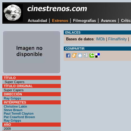
|
|
|
|
Actualidad
Estrenos
Filmografías
Avances
Críti
ENLACES
Bases de datos
:
IMDb
|
Filmaffinity
|
COMPARTIR
TÍTULO
Super Capers
TÍTULO ORIGINAL
Super Capers
DIRECCIÓN
Ray Griggs
INTÉRPRETES
Christine Lakin
Steve Braun
Paul Terrell Clayton
Pat Crawford Brown
Ray Griggs
AÑO
2009