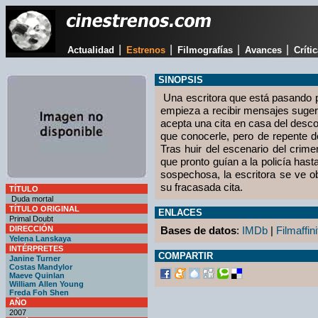
|
|
|
|
Actualidad
Estrenos
Filmografías
Avances
Críti
SINOPSIS
Una escritora que está pasando p
empieza a recibir mensajes suger
acepta una cita en casa del desc
que conocerle, pero de repente 
Tras huir del escenario del crim
que pronto guían a la policía hasta
sospechosa, la escritora se ve o
su fracasada cita.
TÍTULO
Duda mortal
TÍTULO ORIGINAL
ENLACES
Primal Doubt
DIRECCIÓN
Bases de datos
:
IMDb
|
Filmaffini
Yelena Lanskaya
INTÉRPRETES
COMPARTIR
Janine Turner
Costas Mandylor
Maeve Quinlan
William Allen Young
Freda Foh Shen
AÑO
2007