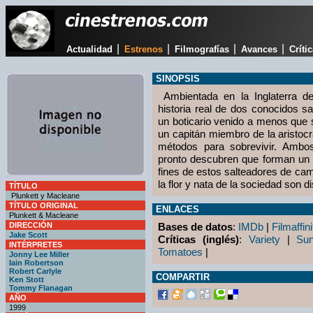
|
|
|
|
Actualidad
Estrenos
Filmografías
Avances
Críti
SINOPSIS
Ambientada en la Inglaterra de
historia real de dos conocidos 
un boticario venido a menos que s
un capitán miembro de la aristoc
métodos para sobrevivir. Ambo
pronto descubren que forman un 
fines de estos salteadores de cam
la flor y nata de la sociedad son di
TÍTULO
Plunkett y Macleane
TÍTULO ORIGINAL
ENLACES
Plunkett & Macleane
DIRECCIÓN
Bases de datos
:
IMDb
|
Filmaffini
Jake Scott
Críticas (inglés)
:
Variety
|
Su
INTÉRPRETES
Tomatoes
|
Jonny Lee Miller
Iain Robertson
Robert Carlyle
COMPARTIR
Ken Stott
Tommy Flanagan
AÑO
1999