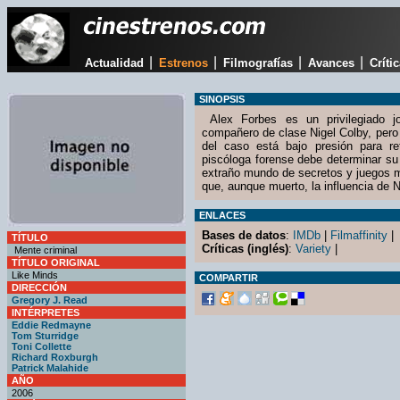
|
|
|
|
Actualidad
Estrenos
Filmografías
Avances
Críti
SINOPSIS
Alex Forbes es un privilegiado 
compañero de clase Nigel Colby, pero 
del caso está bajo presión para ret
piscóloga forense debe determinar su
extraño mundo de secretos y juegos m
que, aunque muerto, la influencia de N
ENLACES
Bases de datos
:
IMDb
|
Filmaffinity
|
TÍTULO
Críticas (inglés)
:
Variety
|
Mente criminal
TÍTULO ORIGINAL
Like Minds
COMPARTIR
DIRECCIÓN
Gregory J. Read
INTÉRPRETES
Eddie Redmayne
Tom Sturridge
Toni Collette
Richard Roxburgh
Patrick Malahide
AÑO
2006