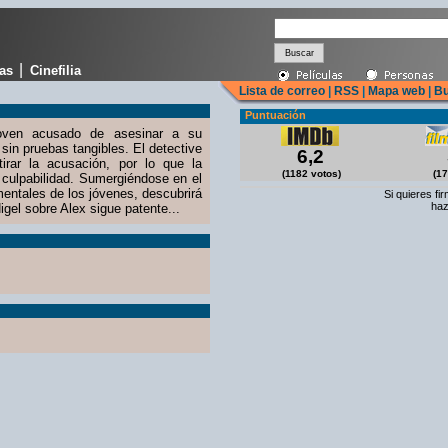
|
cas
Cinefilia
Lista de correo
|
RSS
|
Mapa web
|
Bu
Puntuación
joven acusado de asesinar a su
sin pruebas tangibles. El detective
6,2
irar la acusación, por lo que la
(1182 votos)
(17
 culpabilidad. Sumergiéndose en el
entales de los jóvenes, descubrirá
Si quieres fi
haz
igel sobre Alex sigue patente...