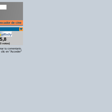
scador de cine
5,8
3 votos)
rmar tu comentario,
 clic en "Acceder"