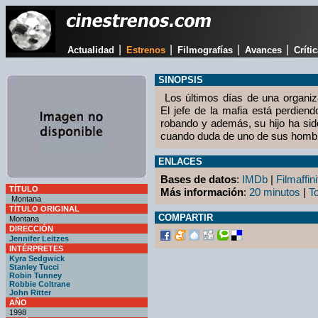
|
|
|
|
Actualidad
Estrenos
Filmografías
Avances
Críti
SINOPSIS
Los últimos días de una organiz
El jefe de la mafia está perdiend
robando y además, su hijo ha si
cuando duda de uno de sus hombr
ENLACES
Bases de datos
:
IMDb
|
Filmaffini
TÍTULO
Más información
:
20 minutos
|
T
Montana
TÍTULO ORIGINAL
COMPARTIR
Montana
DIRECCIÓN
Jennifer Leitzes
INTÉRPRETES
Kyra Sedgwick
Stanley Tucci
Robin Tunney
Robbie Coltrane
John Ritter
AÑO
1998