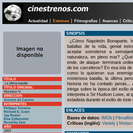
|
|
|
|
Actualidad
Estrenos
Filmografías
Avances
Críti
SINOPSIS
¿Cómo Napoleón Bonaparte, ho
batallas de la vida, genial estr
aceptar someterse a semejan
naturaleza, en pleno mar? ¿Qué 
ende, de ataque- terminará urdie
de los carceleros? En esa isla de
como lo quisieron sus enemigo
misteriosa batalla, la última pe
TÍTULO
historia no ha contado jamás...
La última batalla
TÍTULO ORIGINAL
intriga sobre la época del exilio
Monsieur N.
interpreta a Sir Hudson Lowe, al qu
DIRECCIÓN
estadista durante el exilio de éste
Antoine de Caunes
INTÉRPRETES
Philippe Torreton
ENLACES
Richard E. Grant
Jay Rodan
Bases de datos
:
IMDb
|
Filmaffini
Elsa Zylberstein
Roschdy Zem
Críticas (inglés)
:
Variety
|
Metacri
AÑO
2003